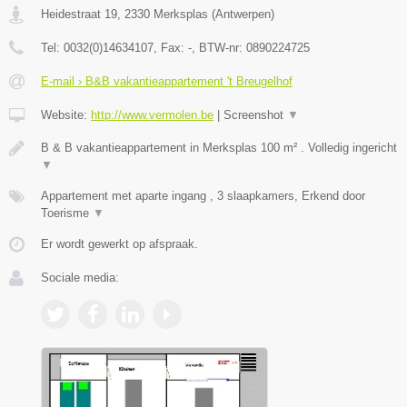
Heidestraat 19
,
2330
Merksplas
(
Antwerpen
)
Tel:
0032(0)14634107
, Fax:
-
, BTW-nr:
0890224725
E-mail › B&B vakantieappartement 't Breugelhof
Website:
http://www.vermolen.be
|
Screenshot
▼
B & B vakantieappartement in Merksplas 100 m² . Volledig ingericht
▼
Appartement met aparte ingang , 3 slaapkamers, Erkend door
Toerisme
▼
Er wordt gewerkt op afspraak.
Sociale media: