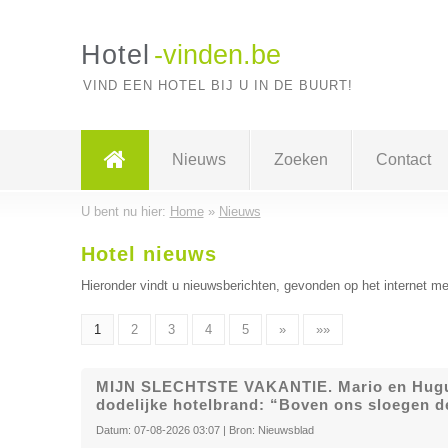
Hotel
-vinden.be
VIND EEN HOTEL BIJ U IN DE BUURT!
Nieuws
Zoeken
Contact
U bent nu hier:
Home
»
Nieuws
Hotel nieuws
Hieronder vindt u nieuwsberichten, gevonden op het internet me
1
2
3
4
5
»
»»
MIJN SLECHTSTE VAKANTIE. Mario en Hugue
dodelijke hotelbrand: “Boven ons sloegen d
Datum:
07-08-2026 03:07
| Bron:
Nieuwsblad