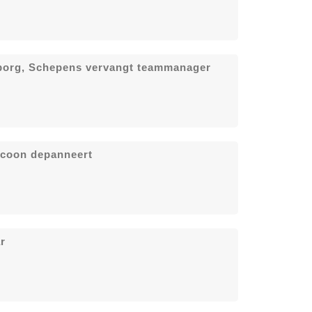
eborg, Schepens vervangt teammanager
icoon depanneert
r