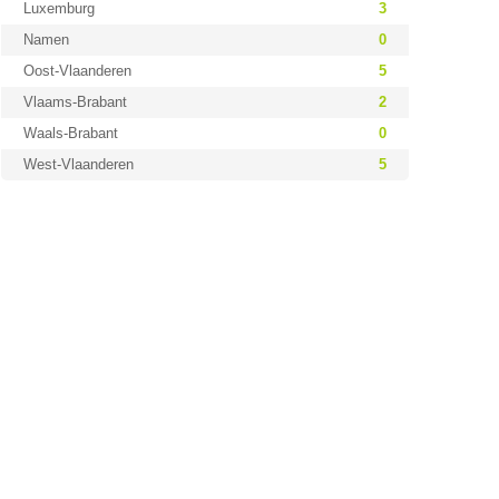
Luxemburg
3
Namen
0
Oost-Vlaanderen
5
Vlaams-Brabant
2
Waals-Brabant
0
West-Vlaanderen
5