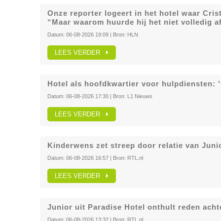
Onze reporter logeert in het hotel waar Cri
“Maar waarom huurde hij het niet volledig a
Datum:
06-08-2026 19:09
| Bron:
HLN
LEES VERDER
Hotel als hoofdkwartier voor hulpdiensten:
Datum:
06-08-2026 17:30
| Bron:
L1 Nieuws
LEES VERDER
Kinderwens zet streep door relatie van Juni
Datum:
06-08-2026 16:57
| Bron:
RTL.nl
LEES VERDER
Junior uit Paradise Hotel onthult reden ach
Datum:
06-08-2026 13:32
| Bron:
RTL.nl