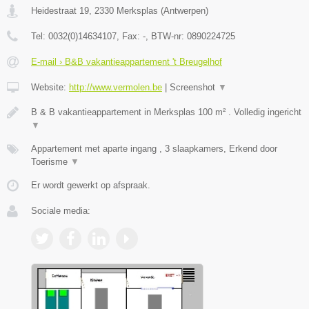
Heidestraat 19
,
2330
Merksplas
(
Antwerpen
)
Tel:
0032(0)14634107
, Fax:
-
, BTW-nr:
0890224725
E-mail › B&B vakantieappartement 't Breugelhof
Website:
http://www.vermolen.be
|
Screenshot
▼
B & B vakantieappartement in Merksplas 100 m² . Volledig ingericht
▼
Appartement met aparte ingang , 3 slaapkamers, Erkend door
Toerisme
▼
Er wordt gewerkt op afspraak.
Sociale media: