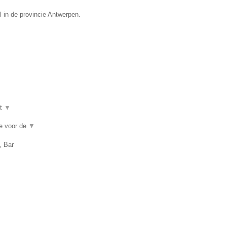
l in de provincie Antwerpen.
ot
▼
ie voor de
▼
, Bar