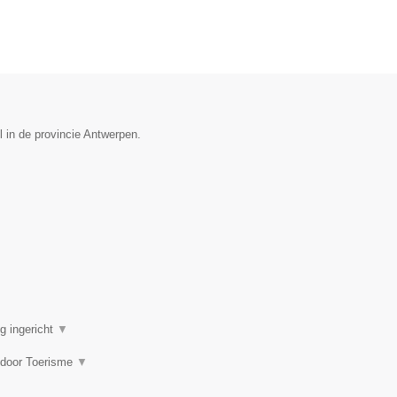
l in de provincie Antwerpen.
g ingericht
▼
 door Toerisme
▼