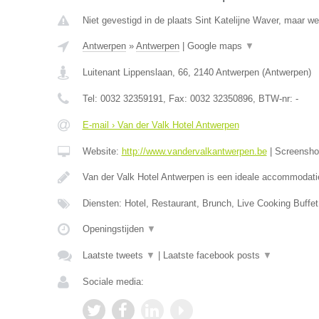
Niet gevestigd in de plaats Sint Katelijne Waver, maar we
Antwerpen
»
Antwerpen
|
Google maps
▼
Luitenant Lippenslaan, 66
,
2140
Antwerpen
(
Antwerpen
)
Tel:
0032 32359191
, Fax:
0032 32350896
, BTW-nr:
-
E-mail › Van der Valk Hotel Antwerpen
Website:
http://www.vandervalkantwerpen.be
|
Screensh
Van der Valk Hotel Antwerpen is een ideale accommodat
Diensten: Hotel, Restaurant, Brunch, Live Cooking Buffet
Openingstijden
▼
Laatste tweets
▼
|
Laatste facebook posts
▼
Sociale media: