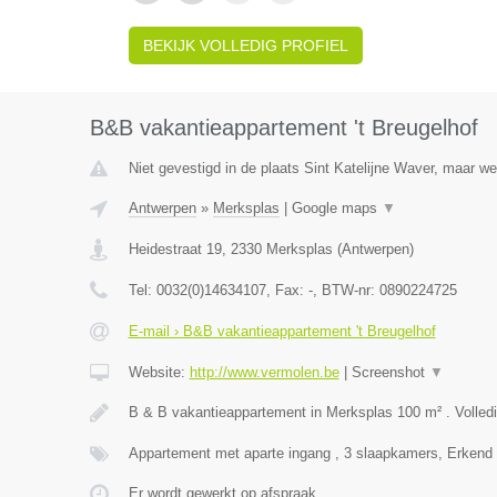
BEKIJK VOLLEDIG PROFIEL
B&B vakantieappartement 't Breugelhof
Niet gevestigd in de plaats Sint Katelijne Waver, maar we
Antwerpen
»
Merksplas
|
Google maps
▼
Heidestraat 19
,
2330
Merksplas
(
Antwerpen
)
Tel:
0032(0)14634107
, Fax:
-
, BTW-nr:
0890224725
E-mail › B&B vakantieappartement 't Breugelhof
Website:
http://www.vermolen.be
|
Screenshot
▼
B & B vakantieappartement in Merksplas 100 m² . Volledi
Appartement met aparte ingang , 3 slaapkamers, Erkend
Er wordt gewerkt op afspraak.