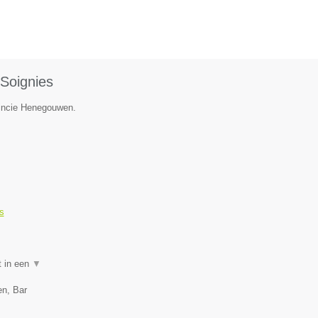
Soignies
vincie Henegouwen.
s
t in een
▼
en, Bar