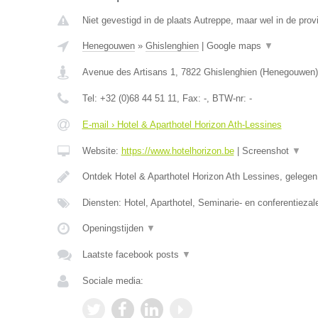
Niet gevestigd in de plaats Autreppe, maar wel in de pro
Henegouwen
»
Ghislenghien
|
Google maps
▼
Avenue des Artisans 1
,
7822
Ghislenghien
(
Henegouwen
)
Tel:
+32 (0)68 44 51 11
, Fax:
-
, BTW-nr:
-
E-mail › Hotel & Aparthotel Horizon Ath-Lessines
Website:
https://www.hotelhorizon.be
|
Screenshot
▼
Ontdek Hotel & Aparthotel Horizon Ath Lessines, gelege
Diensten: Hotel, Aparthotel, Seminarie- en conferentiezal
Openingstijden
▼
Laatste facebook posts
▼
Sociale media: