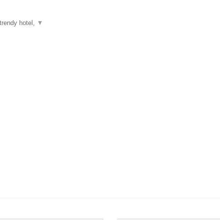
trendy hotel,
▼