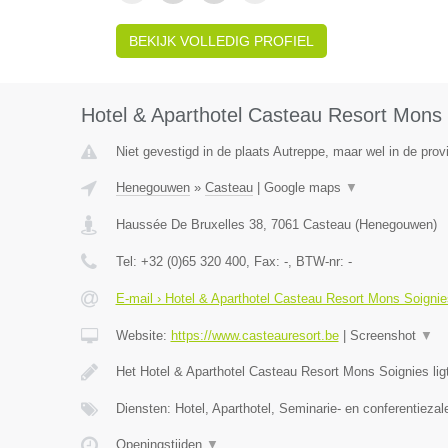
BEKIJK VOLLEDIG PROFIEL
Hotel & Aparthotel Casteau Resort Mons 
Niet gevestigd in de plaats Autreppe, maar wel in de pro
Henegouwen
»
Casteau
|
Google maps
▼
Haussée De Bruxelles 38
,
7061
Casteau
(
Henegouwen
)
Tel:
+32 (0)65 320 400
, Fax:
-
, BTW-nr:
-
E-mail › Hotel & Aparthotel Casteau Resort Mons Soignie
Website:
https://www.casteauresort.be
|
Screenshot
▼
Het Hotel & Aparthotel Casteau Resort Mons Soignies lig
Diensten: Hotel, Aparthotel, Seminarie- en conferentiezal
Openingstijden
▼