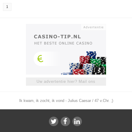
1
Uw advertentie hier? Mail ons
Ik kwam, ik zocht, ik vond - Julius Caesar / 47 v.Chr. ;)