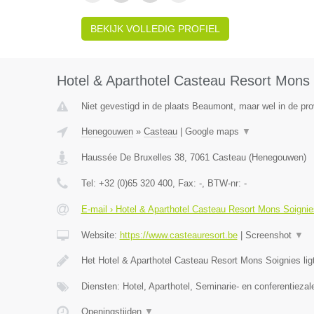
BEKIJK VOLLEDIG PROFIEL
Hotel & Aparthotel Casteau Resort Mons 
Niet gevestigd in de plaats Beaumont, maar wel in de pr
Henegouwen
»
Casteau
|
Google maps
▼
Haussée De Bruxelles 38
,
7061
Casteau
(
Henegouwen
)
Tel:
+32 (0)65 320 400
, Fax:
-
, BTW-nr:
-
E-mail › Hotel & Aparthotel Casteau Resort Mons Soignie
Website:
https://www.casteauresort.be
|
Screenshot
▼
Het Hotel & Aparthotel Casteau Resort Mons Soignies lig
Diensten: Hotel, Aparthotel, Seminarie- en conferentiezal
Openingstijden
▼