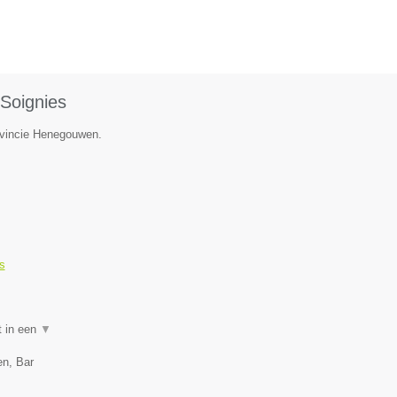
Soignies
ovincie Henegouwen.
s
t in een
▼
en, Bar