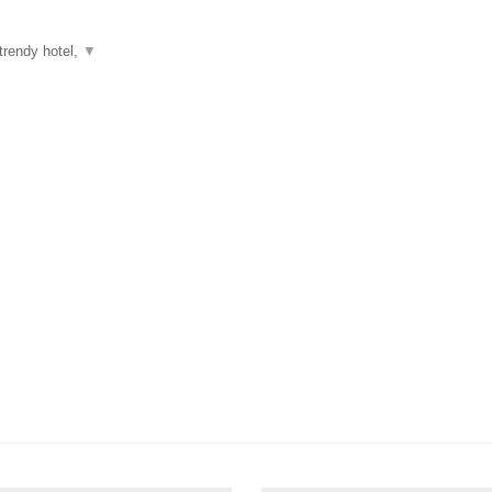
trendy hotel,
▼