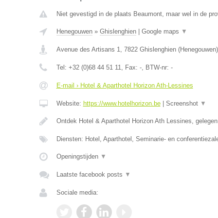
Niet gevestigd in de plaats Beaumont, maar wel in de pr
Henegouwen
»
Ghislenghien
|
Google maps
▼
Avenue des Artisans 1
,
7822
Ghislenghien
(
Henegouwen
)
Tel:
+32 (0)68 44 51 11
, Fax:
-
, BTW-nr:
-
E-mail › Hotel & Aparthotel Horizon Ath-Lessines
Website:
https://www.hotelhorizon.be
|
Screenshot
▼
Ontdek Hotel & Aparthotel Horizon Ath Lessines, gelege
Diensten: Hotel, Aparthotel, Seminarie- en conferentiezal
Openingstijden
▼
Laatste facebook posts
▼
Sociale media: