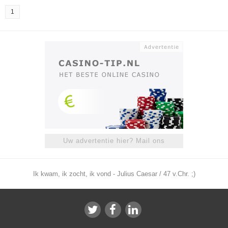
1
Uw advertentie hier? Mail ons
Ik kwam, ik zocht, ik vond - Julius Caesar / 47 v.Chr. ;)