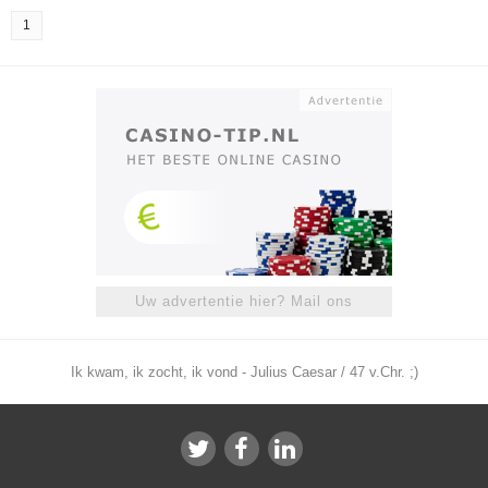
1
Uw advertentie hier? Mail ons
Ik kwam, ik zocht, ik vond - Julius Caesar / 47 v.Chr. ;)