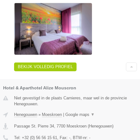
BEKIJK VOLLEDIG PROFIEL
Hotel & Aparthotel Alize Mouscron
Niet gevestigd in de plaats Carnieres, maar wel in de provincie
Henegouwen.
Henegouwen
»
Moeskroen
|
Google maps
▼
Passage St. Pierre 34
,
7700
Moeskroen
(
Henegouwen
)
Tel:
+32 (0) 56 56 15 61
, Fax:
-
, BTW-nr:
-