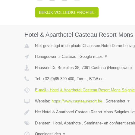
BEKIJK VOLLEDIG PROFIEL
Hotel & Aparthotel Casteau Resort Mons 
Niet gevestigd in de plaats Chaussee Notre Dame Louvig
Henegouwen
»
Casteau
|
Google maps
▼
Haussée De Bruxelles 38
,
7061
Casteau
(
Henegouwen
)
Tel:
+32 (0)65 320 400
, Fax:
-
, BTW-nr:
-
E-mail › Hotel & Aparthotel Casteau Resort Mons Soignie
Website:
https://www.casteauresort.be
|
Screenshot
▼
Het Hotel & Aparthotel Casteau Resort Mons Soignies lig
Diensten: Hotel, Aparthotel, Seminarie- en conferentiezal
Openingstijden
▼