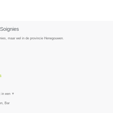
Soignies
nies, maar wel in de provincie Henegouwen.
s
t in een
▼
en, Bar