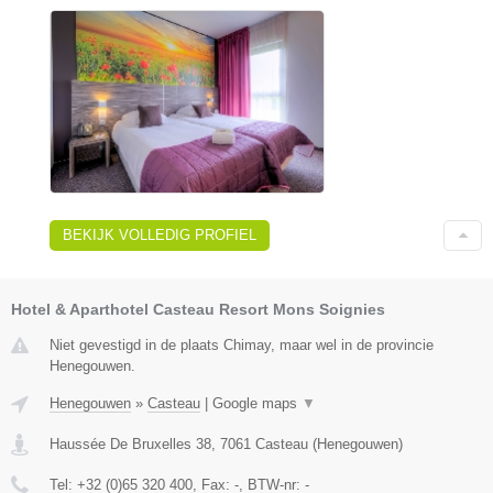
BEKIJK VOLLEDIG PROFIEL
Hotel & Aparthotel Casteau Resort Mons Soignies
Niet gevestigd in de plaats Chimay, maar wel in de provincie
Henegouwen.
Henegouwen
»
Casteau
|
Google maps
▼
Haussée De Bruxelles 38
,
7061
Casteau
(
Henegouwen
)
Tel:
+32 (0)65 320 400
, Fax:
-
, BTW-nr:
-