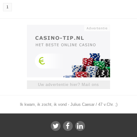
1
Uw advertentie hier? Mail ons
Ik kwam, ik zocht, ik vond - Julius Caesar / 47 v.Chr. ;)