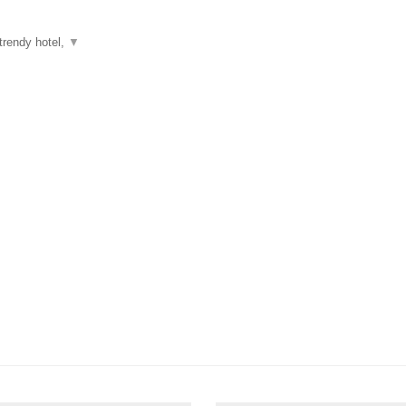
trendy hotel,
▼