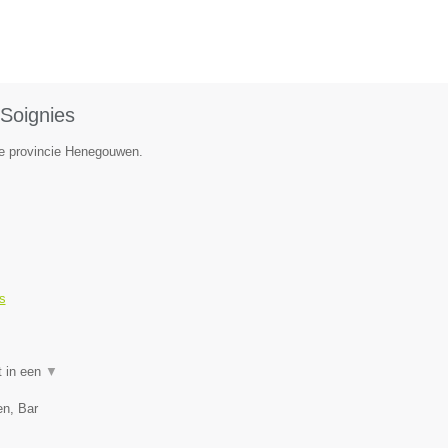
Soignies
de provincie Henegouwen.
s
t in een
▼
en, Bar