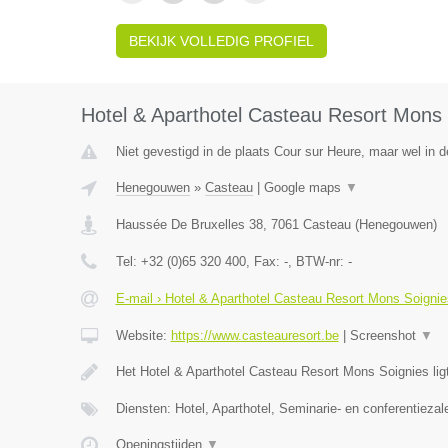
BEKIJK VOLLEDIG PROFIEL
Hotel & Aparthotel Casteau Resort Mons 
Niet gevestigd in de plaats Cour sur Heure, maar wel in 
Henegouwen
»
Casteau
|
Google maps
▼
Haussée De Bruxelles 38
,
7061
Casteau
(
Henegouwen
)
Tel:
+32 (0)65 320 400
, Fax:
-
, BTW-nr:
-
E-mail › Hotel & Aparthotel Casteau Resort Mons Soignie
Website:
https://www.casteauresort.be
|
Screenshot
▼
Het Hotel & Aparthotel Casteau Resort Mons Soignies lig
Diensten: Hotel, Aparthotel, Seminarie- en conferentiezal
Openingstijden
▼