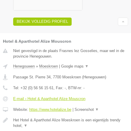
BEKIJK VOLLEDIG PROFIEL
Hotel & Aparthotel Alize Mouscron
Niet gevestigd in de plaats Frasnes lez Gosselies, maar wel in de
provincie Henegouwen.
Henegouwen
»
Moeskroen
|
Google maps
▼
Passage St. Pierre 34
,
7700
Moeskroen
(
Henegouwen
)
Tel:
+32 (0) 56 56 15 61
, Fax:
-
, BTW-nr:
-
E-mail › Hotel & Aparthotel Alize Mouscron
Website:
https://www.hotelalize.be
|
Screenshot
▼
Het Hotel & Aparthotel Alize Moeskroen is een eigentijds trendy
hotel,
▼