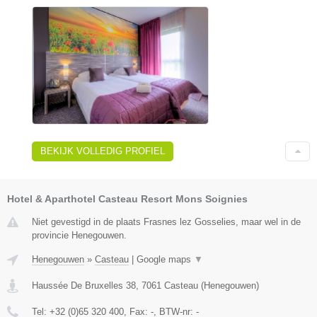
BEKIJK VOLLEDIG PROFIEL
Hotel & Aparthotel Casteau Resort Mons Soignies
Niet gevestigd in de plaats Frasnes lez Gosselies, maar wel in de
provincie Henegouwen.
Henegouwen
»
Casteau
|
Google maps
▼
Haussée De Bruxelles 38
,
7061
Casteau
(
Henegouwen
)
Tel:
+32 (0)65 320 400
, Fax:
-
, BTW-nr:
-