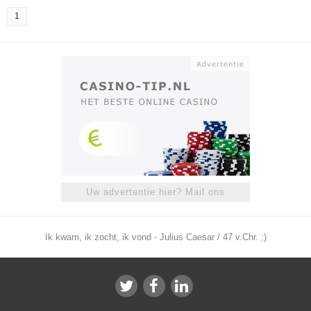
1
Uw advertentie hier? Mail ons
Ik kwam, ik zocht, ik vond - Julius Caesar / 47 v.Chr. ;)