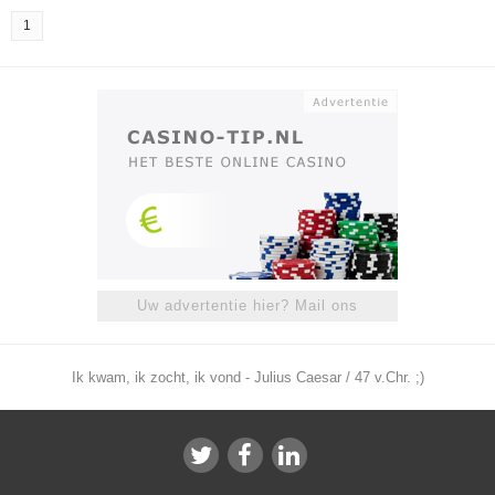
1
Uw advertentie hier? Mail ons
Ik kwam, ik zocht, ik vond - Julius Caesar / 47 v.Chr. ;)