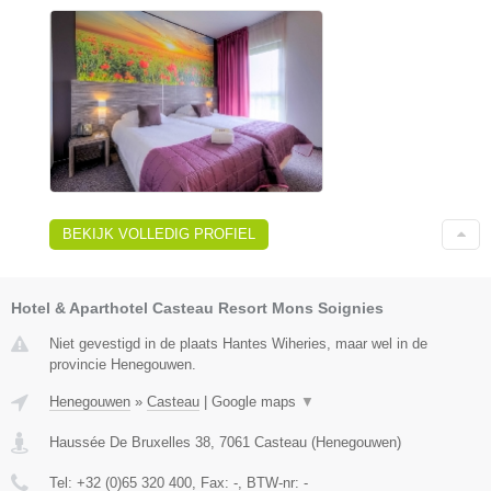
BEKIJK VOLLEDIG PROFIEL
Hotel & Aparthotel Casteau Resort Mons Soignies
Niet gevestigd in de plaats Hantes Wiheries, maar wel in de
provincie Henegouwen.
Henegouwen
»
Casteau
|
Google maps
▼
Haussée De Bruxelles 38
,
7061
Casteau
(
Henegouwen
)
Tel:
+32 (0)65 320 400
, Fax:
-
, BTW-nr:
-