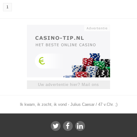
1
Uw advertentie hier? Mail ons
Ik kwam, ik zocht, ik vond - Julius Caesar / 47 v.Chr. ;)