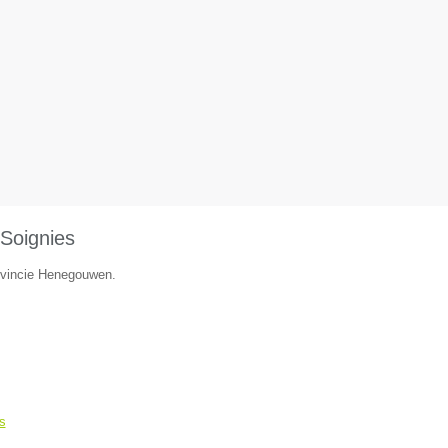
Soignies
rovincie Henegouwen.
s