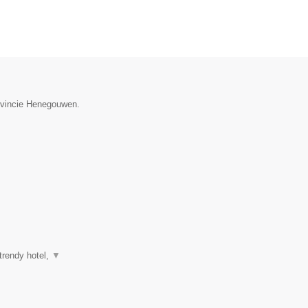
rovincie Henegouwen.
trendy hotel,
▼