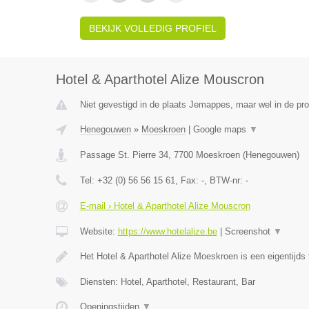
BEKIJK VOLLEDIG PROFIEL
Hotel & Aparthotel Alize Mouscron
Niet gevestigd in de plaats Jemappes, maar wel in de p
Henegouwen
»
Moeskroen
|
Google maps
▼
Passage St. Pierre 34
,
7700
Moeskroen
(
Henegouwen
)
Tel:
+32 (0) 56 56 15 61
, Fax:
-
, BTW-nr:
-
E-mail › Hotel & Aparthotel Alize Mouscron
Website:
https://www.hotelalize.be
|
Screenshot
▼
Het Hotel & Aparthotel Alize Moeskroen is een eigentijds 
Diensten: Hotel, Aparthotel, Restaurant, Bar
Openingstijden
▼