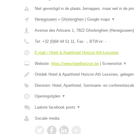
Niet gevestigd in de plaats Jemappes, maar wel in de p
Henegouwen
»
Ghislenghien
|
Google maps
▼
Avenue des Artisans 1
,
7822
Ghislenghien
(
Henegouwen
)
Tel:
+32 (0)68 44 51 11
, Fax:
-
, BTW-nr:
-
E-mail › Hotel & Aparthotel Horizon Ath-Lessines
Website:
https://www.hotelhorizon.be
|
Screenshot
▼
Ontdek Hotel & Aparthotel Horizon Ath Lessines, gelege
Diensten: Hotel, Aparthotel, Seminarie- en conferentiezal
Openingstijden
▼
Laatste facebook posts
▼
Sociale media: