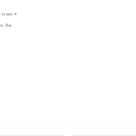
t in een
▼
en, Bar