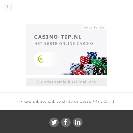
1
Uw advertentie hier? Mail ons
Ik kwam, ik zocht, ik vond - Julius Caesar / 47 v.Chr. ;)