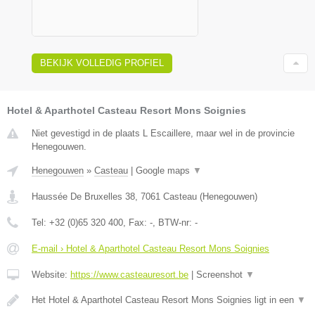
BEKIJK VOLLEDIG PROFIEL
Hotel & Aparthotel Casteau Resort Mons Soignies
Niet gevestigd in de plaats L Escaillere, maar wel in de provincie
Henegouwen.
Henegouwen
»
Casteau
|
Google maps
▼
Haussée De Bruxelles 38
,
7061
Casteau
(
Henegouwen
)
Tel:
+32 (0)65 320 400
, Fax:
-
, BTW-nr:
-
E-mail › Hotel & Aparthotel Casteau Resort Mons Soignies
Website:
https://www.casteauresort.be
|
Screenshot
▼
Het Hotel & Aparthotel Casteau Resort Mons Soignies ligt in een
▼