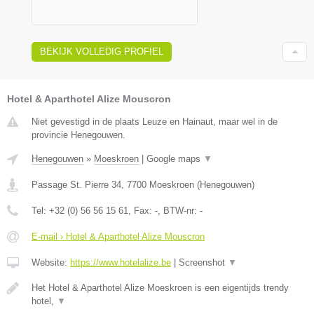
BEKIJK VOLLEDIG PROFIEL
Hotel & Aparthotel Alize Mouscron
Niet gevestigd in de plaats Leuze en Hainaut, maar wel in de
provincie Henegouwen.
Henegouwen
»
Moeskroen
|
Google maps
▼
Passage St. Pierre 34
,
7700
Moeskroen
(
Henegouwen
)
Tel:
+32 (0) 56 56 15 61
, Fax:
-
, BTW-nr:
-
E-mail › Hotel & Aparthotel Alize Mouscron
Website:
https://www.hotelalize.be
|
Screenshot
▼
Het Hotel & Aparthotel Alize Moeskroen is een eigentijds trendy
hotel,
▼