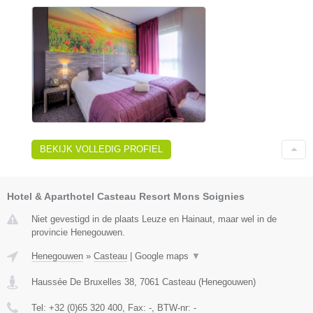
BEKIJK VOLLEDIG PROFIEL
Hotel & Aparthotel Casteau Resort Mons Soignies
Niet gevestigd in de plaats Leuze en Hainaut, maar wel in de
provincie Henegouwen.
Henegouwen
»
Casteau
|
Google maps
▼
Haussée De Bruxelles 38
,
7061
Casteau
(
Henegouwen
)
Tel:
+32 (0)65 320 400
, Fax:
-
, BTW-nr:
-