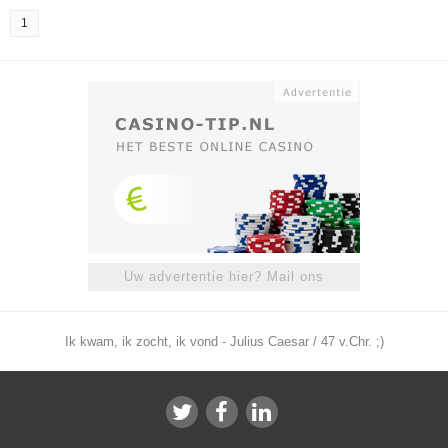
1
Uw advertentie hier? Mail ons
Ik kwam, ik zocht, ik vond - Julius Caesar / 47 v.Chr. ;)