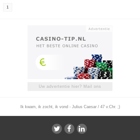
1
Uw advertentie hier? Mail ons
Ik kwam, ik zocht, ik vond - Julius Caesar / 47 v.Chr. ;)