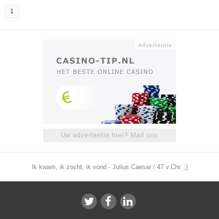
1
Uw advertentie hier? Mail ons
Ik kwam, ik zocht, ik vond - Julius Caesar / 47 v.Chr. ;)