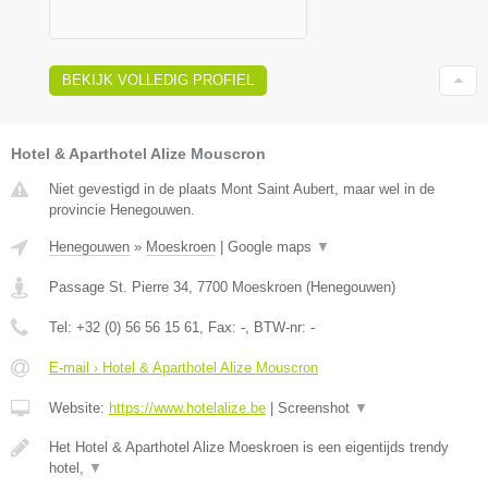
BEKIJK VOLLEDIG PROFIEL
Hotel & Aparthotel Alize Mouscron
Niet gevestigd in de plaats Mont Saint Aubert, maar wel in de
provincie Henegouwen.
Henegouwen
»
Moeskroen
|
Google maps
▼
Passage St. Pierre 34
,
7700
Moeskroen
(
Henegouwen
)
Tel:
+32 (0) 56 56 15 61
, Fax:
-
, BTW-nr:
-
E-mail › Hotel & Aparthotel Alize Mouscron
Website:
https://www.hotelalize.be
|
Screenshot
▼
Het Hotel & Aparthotel Alize Moeskroen is een eigentijds trendy
hotel,
▼