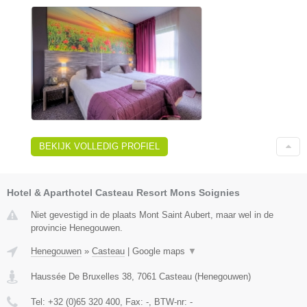
BEKIJK VOLLEDIG PROFIEL
Hotel & Aparthotel Casteau Resort Mons Soignies
Niet gevestigd in de plaats Mont Saint Aubert, maar wel in de
provincie Henegouwen.
Henegouwen
»
Casteau
|
Google maps
▼
Haussée De Bruxelles 38
,
7061
Casteau
(
Henegouwen
)
Tel:
+32 (0)65 320 400
, Fax:
-
, BTW-nr:
-