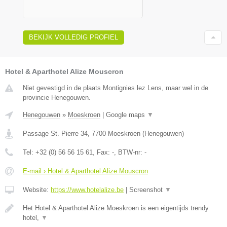
BEKIJK VOLLEDIG PROFIEL
Hotel & Aparthotel Alize Mouscron
Niet gevestigd in de plaats Montignies lez Lens, maar wel in de
provincie Henegouwen.
Henegouwen
»
Moeskroen
|
Google maps
▼
Passage St. Pierre 34
,
7700
Moeskroen
(
Henegouwen
)
Tel:
+32 (0) 56 56 15 61
, Fax:
-
, BTW-nr:
-
E-mail › Hotel & Aparthotel Alize Mouscron
Website:
https://www.hotelalize.be
|
Screenshot
▼
Het Hotel & Aparthotel Alize Moeskroen is een eigentijds trendy
hotel,
▼