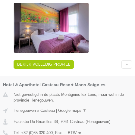
BEKIJK VOLLEDIG PROFIEL
Hotel & Aparthotel Casteau Resort Mons Soignies
Niet gevestigd in de plaats Montignies lez Lens, maar wel in de
provincie Henegouwen.
Henegouwen
»
Casteau
|
Google maps
▼
Haussée De Bruxelles 38
,
7061
Casteau
(
Henegouwen
)
Tel:
+32 (0)65 320 400
, Fax:
-
, BTW-nr:
-