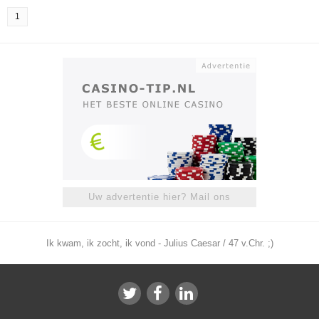
1
Uw advertentie hier? Mail ons
Ik kwam, ik zocht, ik vond - Julius Caesar / 47 v.Chr. ;)