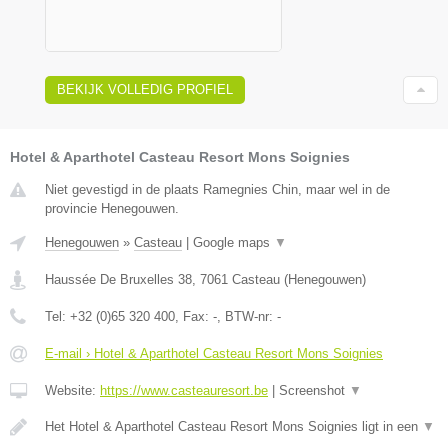
BEKIJK VOLLEDIG PROFIEL
Hotel & Aparthotel Casteau Resort Mons Soignies
Niet gevestigd in de plaats Ramegnies Chin, maar wel in de
provincie Henegouwen.
Henegouwen
»
Casteau
|
Google maps
▼
Haussée De Bruxelles 38
,
7061
Casteau
(
Henegouwen
)
Tel:
+32 (0)65 320 400
, Fax:
-
, BTW-nr:
-
E-mail › Hotel & Aparthotel Casteau Resort Mons Soignies
Website:
https://www.casteauresort.be
|
Screenshot
▼
Het Hotel & Aparthotel Casteau Resort Mons Soignies ligt in een
▼