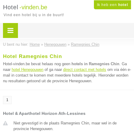
Ik heb een
hotel
Hotel
-vinden.be
Vind een hotel bij u in de buurt!
U bent nu hier:
Home
»
Henegouwen
»
Ramegnies Chin
Hotel Ramegnies Chin
Hotel-vinden.be bevat helaas nog geen
hotels in Ramegnies Chin
. Ga
naar
hotel Henegouwen
of ga naar
direct contact met hotels
om via één e-
mail in contact te komen met meerdere hotels tegelijk. Hieronder worden
nu resultaten getoond uit de provincie Henegouwen.
1
Hotel & Aparthotel Horizon Ath-Lessines
Niet gevestigd in de plaats Ramegnies Chin, maar wel in de
provincie Henegouwen.