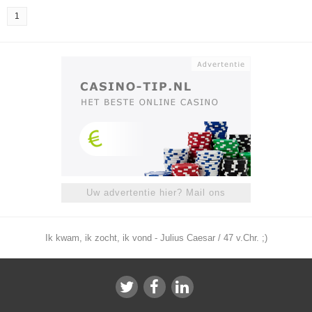
1
Uw advertentie hier? Mail ons
Ik kwam, ik zocht, ik vond - Julius Caesar / 47 v.Chr. ;)