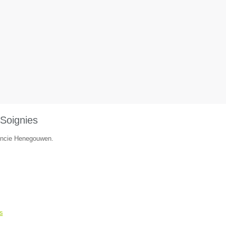
Soignies
vincie Henegouwen.
s