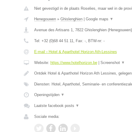
Niet gevestigd in de plaats Roselies, maar wel in de pro
Henegouwen
»
Ghislenghien
|
Google maps
▼
Avenue des Artisans 1
,
7822
Ghislenghien
(
Henegouwen
)
Tel:
+32 (0)68 44 51 11
, Fax:
-
, BTW-nr:
-
E-mail › Hotel & Aparthotel Horizon Ath-Lessines
Website:
https://www.hotelhorizon.be
|
Screenshot
▼
Ontdek Hotel & Aparthotel Horizon Ath Lessines, gelege
Diensten: Hotel, Aparthotel, Seminarie- en conferentiezal
Openingstijden
▼
Laatste facebook posts
▼
Sociale media: