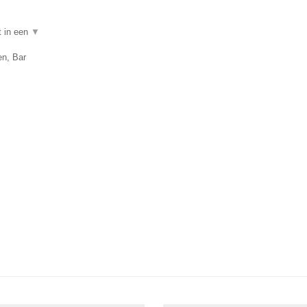
t in een
▼
en, Bar