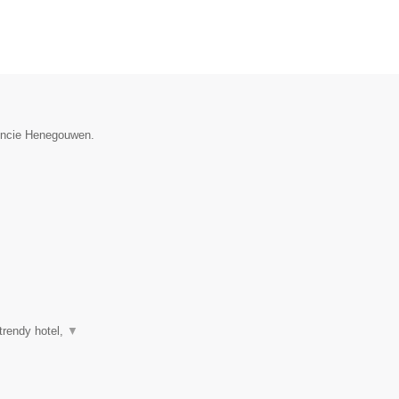
vincie Henegouwen.
trendy hotel,
▼