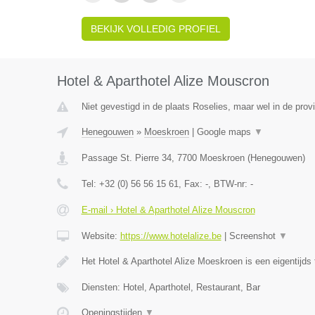
BEKIJK VOLLEDIG PROFIEL
Hotel & Aparthotel Alize Mouscron
Niet gevestigd in de plaats Roselies, maar wel in de pro
Henegouwen
»
Moeskroen
|
Google maps
▼
Passage St. Pierre 34
,
7700
Moeskroen
(
Henegouwen
)
Tel:
+32 (0) 56 56 15 61
, Fax:
-
, BTW-nr:
-
E-mail › Hotel & Aparthotel Alize Mouscron
Website:
https://www.hotelalize.be
|
Screenshot
▼
Het Hotel & Aparthotel Alize Moeskroen is een eigentijds 
Diensten: Hotel, Aparthotel, Restaurant, Bar
Openingstijden
▼