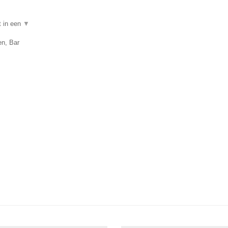
t in een
▼
en, Bar