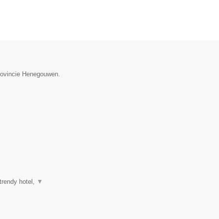
provincie Henegouwen.
trendy hotel,
▼