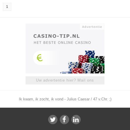
1
Uw advertentie hier? Mail ons
Ik kwam, ik zocht, ik vond - Julius Caesar / 47 v.Chr. ;)