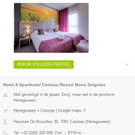
BEKIJK VOLLEDIG PROFIEL
Hotel & Aparthotel Casteau Resort Mons Soignies
Niet gevestigd in de plaats Sivry, maar wel in de provincie
Henegouwen.
Henegouwen
»
Casteau
|
Google maps
▼
Haussée De Bruxelles 38
,
7061
Casteau
(
Henegouwen
)
Tel:
+32 (0)65 320 400
, Fax:
-
, BTW-nr:
-