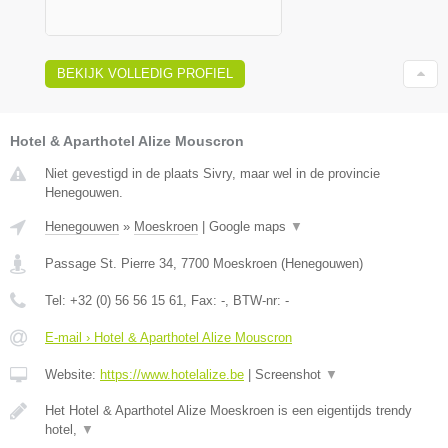
BEKIJK VOLLEDIG PROFIEL
Hotel & Aparthotel Alize Mouscron
Niet gevestigd in de plaats Sivry, maar wel in de provincie
Henegouwen.
Henegouwen
»
Moeskroen
|
Google maps
▼
Passage St. Pierre 34
,
7700
Moeskroen
(
Henegouwen
)
Tel:
+32 (0) 56 56 15 61
, Fax:
-
, BTW-nr:
-
E-mail › Hotel & Aparthotel Alize Mouscron
Website:
https://www.hotelalize.be
|
Screenshot
▼
Het Hotel & Aparthotel Alize Moeskroen is een eigentijds trendy
hotel,
▼