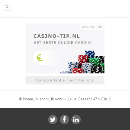
1
Uw advertentie hier? Mail ons
Ik kwam, ik zocht, ik vond - Julius Caesar / 47 v.Chr. ;)