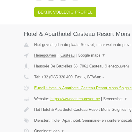
BEKIJK VOLLEDIG PROFIEL
Hotel & Aparthotel Casteau Resort Mons 
Niet gevestigd in de plaats Souvret, maar wel in de prov
Henegouwen
»
Casteau
|
Google maps
▼
Haussée De Bruxelles 38
,
7061
Casteau
(
Henegouwen
)
Tel:
+32 (0)65 320 400
, Fax:
-
, BTW-nr:
-
E-mail › Hotel & Aparthotel Casteau Resort Mons Soignie
Website:
https://www.casteauresort.be
|
Screenshot
▼
Het Hotel & Aparthotel Casteau Resort Mons Soignies lig
Diensten: Hotel, Aparthotel, Seminarie- en conferentiezal
Openingstijden
▼