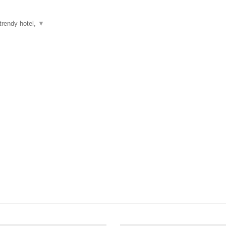
trendy hotel,
▼