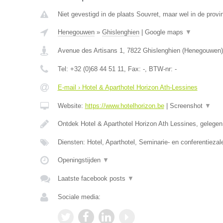
Niet gevestigd in de plaats Souvret, maar wel in de prov
Henegouwen
»
Ghislenghien
|
Google maps
▼
Avenue des Artisans 1
,
7822
Ghislenghien
(
Henegouwen
)
Tel:
+32 (0)68 44 51 11
, Fax:
-
, BTW-nr:
-
E-mail › Hotel & Aparthotel Horizon Ath-Lessines
Website:
https://www.hotelhorizon.be
|
Screenshot
▼
Ontdek Hotel & Aparthotel Horizon Ath Lessines, gelege
Diensten: Hotel, Aparthotel, Seminarie- en conferentiezal
Openingstijden
▼
Laatste facebook posts
▼
Sociale media: