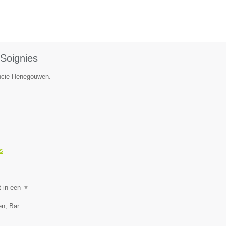
Soignies
incie Henegouwen.
s
t in een
▼
en, Bar