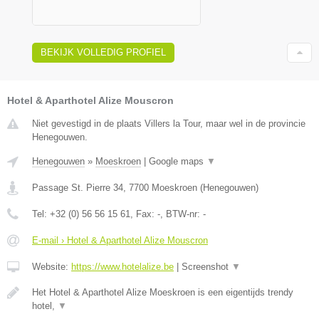
BEKIJK VOLLEDIG PROFIEL
Hotel & Aparthotel Alize Mouscron
Niet gevestigd in de plaats Villers la Tour, maar wel in de provincie
Henegouwen.
Henegouwen
»
Moeskroen
|
Google maps
▼
Passage St. Pierre 34
,
7700
Moeskroen
(
Henegouwen
)
Tel:
+32 (0) 56 56 15 61
, Fax:
-
, BTW-nr:
-
E-mail › Hotel & Aparthotel Alize Mouscron
Website:
https://www.hotelalize.be
|
Screenshot
▼
Het Hotel & Aparthotel Alize Moeskroen is een eigentijds trendy
hotel,
▼