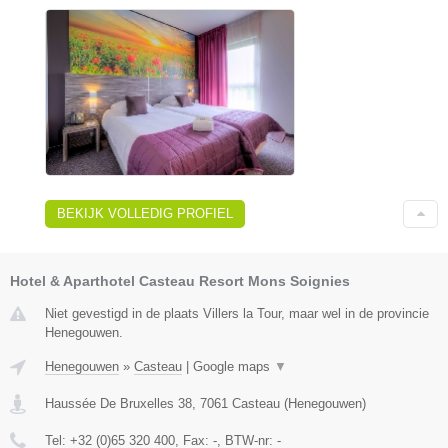
BEKIJK VOLLEDIG PROFIEL
Hotel & Aparthotel Casteau Resort Mons Soignies
Niet gevestigd in de plaats Villers la Tour, maar wel in de provincie
Henegouwen.
Henegouwen
»
Casteau
|
Google maps
▼
Haussée De Bruxelles 38
,
7061
Casteau
(
Henegouwen
)
Tel:
+32 (0)65 320 400
, Fax:
-
, BTW-nr:
-