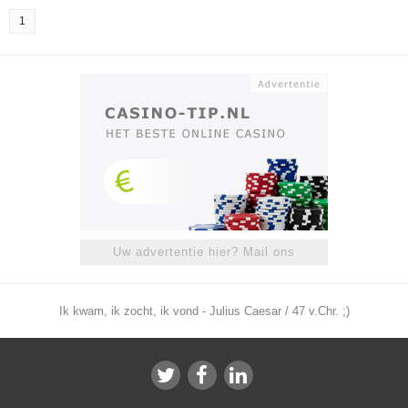
1
Uw advertentie hier? Mail ons
Ik kwam, ik zocht, ik vond - Julius Caesar / 47 v.Chr. ;)