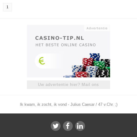
1
Uw advertentie hier? Mail ons
Ik kwam, ik zocht, ik vond - Julius Caesar / 47 v.Chr. ;)