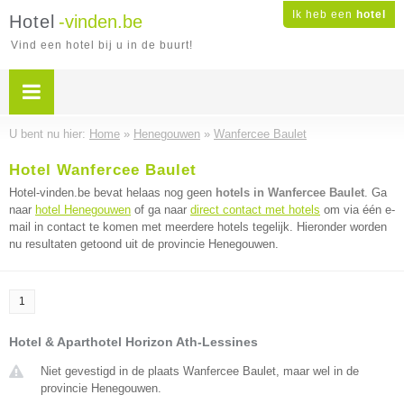
Ik heb een
hotel
Hotel
-vinden.be
Vind een hotel bij u in de buurt!
U bent nu hier:
Home
»
Henegouwen
»
Wanfercee Baulet
Hotel Wanfercee Baulet
Hotel-vinden.be bevat helaas nog geen
hotels in Wanfercee Baulet
. Ga
naar
hotel Henegouwen
of ga naar
direct contact met hotels
om via één e-
mail in contact te komen met meerdere hotels tegelijk. Hieronder worden
nu resultaten getoond uit de provincie Henegouwen.
1
Hotel & Aparthotel Horizon Ath-Lessines
Niet gevestigd in de plaats Wanfercee Baulet, maar wel in de
provincie Henegouwen.