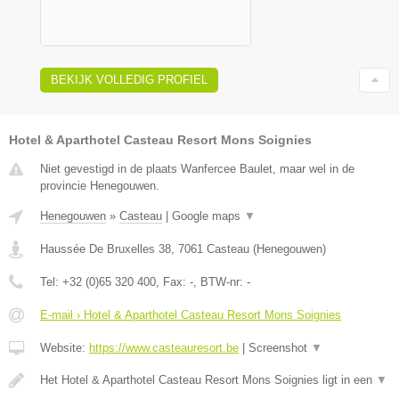
BEKIJK VOLLEDIG PROFIEL
Hotel & Aparthotel Casteau Resort Mons Soignies
Niet gevestigd in de plaats Wanfercee Baulet, maar wel in de
provincie Henegouwen.
Henegouwen
»
Casteau
|
Google maps
▼
Haussée De Bruxelles 38
,
7061
Casteau
(
Henegouwen
)
Tel:
+32 (0)65 320 400
, Fax:
-
, BTW-nr:
-
E-mail › Hotel & Aparthotel Casteau Resort Mons Soignies
Website:
https://www.casteauresort.be
|
Screenshot
▼
Het Hotel & Aparthotel Casteau Resort Mons Soignies ligt in een
▼