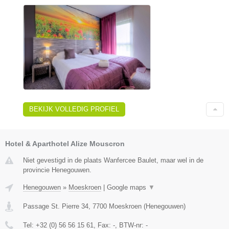
BEKIJK VOLLEDIG PROFIEL
Hotel & Aparthotel Alize Mouscron
Niet gevestigd in de plaats Wanfercee Baulet, maar wel in de
provincie Henegouwen.
Henegouwen
»
Moeskroen
|
Google maps
▼
Passage St. Pierre 34
,
7700
Moeskroen
(
Henegouwen
)
Tel:
+32 (0) 56 56 15 61
, Fax:
-
, BTW-nr:
-