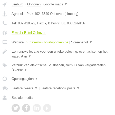
Limburg
»
Ophoven
|
Google maps
▼
Agropolis Park 102
,
3640
Ophoven
(
Limburg
)
Tel:
089 418592
, Fax:
-
, BTW-nr:
BE 0865149136
E-mail › Botel Ophoven
Website:
https://www.botelophoven.be
|
Screenshot
▼
Een unieke locatie voor een unieke beleving: overnachten op het
water. Aan
▼
Verhuur van elektrische Stilsloepen, Verhuur van vergaderzalen,
Diverse
▼
Openingstijden
▼
Laatste tweets
▼
|
Laatste facebook posts
▼
Sociale media: