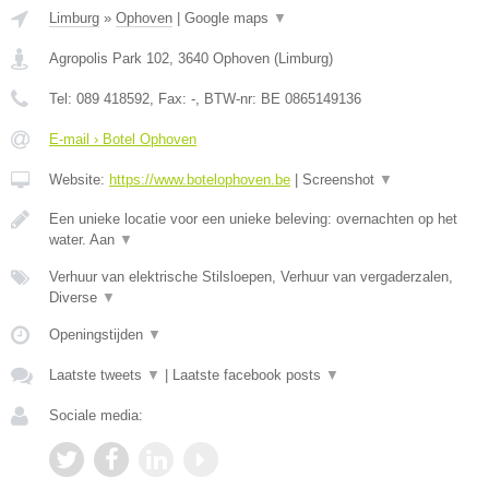
Limburg
»
Ophoven
|
Google maps
▼
Agropolis Park 102
,
3640
Ophoven
(
Limburg
)
Tel:
089 418592
, Fax:
-
, BTW-nr:
BE 0865149136
E-mail › Botel Ophoven
Website:
https://www.botelophoven.be
|
Screenshot
▼
Een unieke locatie voor een unieke beleving: overnachten op het
water. Aan
▼
Verhuur van elektrische Stilsloepen, Verhuur van vergaderzalen,
Diverse
▼
Openingstijden
▼
Laatste tweets
▼
|
Laatste facebook posts
▼
Sociale media: