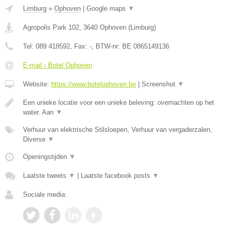
Limburg
»
Ophoven
|
Google maps
▼
Agropolis Park 102
,
3640
Ophoven
(
Limburg
)
Tel:
089 418592
, Fax:
-
, BTW-nr:
BE 0865149136
E-mail › Botel Ophoven
Website:
https://www.botelophoven.be
|
Screenshot
▼
Een unieke locatie voor een unieke beleving: overnachten op het
water. Aan
▼
Verhuur van elektrische Stilsloepen, Verhuur van vergaderzalen,
Diverse
▼
Openingstijden
▼
Laatste tweets
▼
|
Laatste facebook posts
▼
Sociale media: