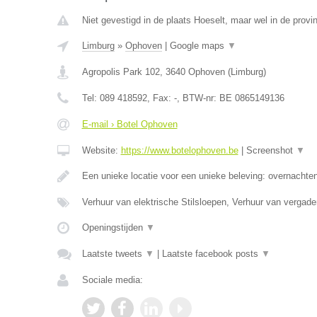
Niet gevestigd in de plaats Hoeselt, maar wel in de provi
Limburg
»
Ophoven
|
Google maps
▼
Agropolis Park 102
,
3640
Ophoven
(
Limburg
)
Tel:
089 418592
, Fax:
-
, BTW-nr:
BE 0865149136
E-mail › Botel Ophoven
Website:
https://www.botelophoven.be
|
Screenshot
▼
Een unieke locatie voor een unieke beleving: overnachte
Verhuur van elektrische Stilsloepen, Verhuur van vergad
Openingstijden
▼
Laatste tweets
▼
|
Laatste facebook posts
▼
Sociale media: