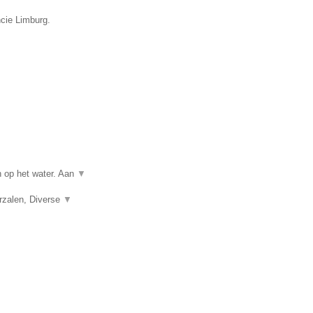
ncie Limburg.
n op het water. Aan
▼
erzalen, Diverse
▼