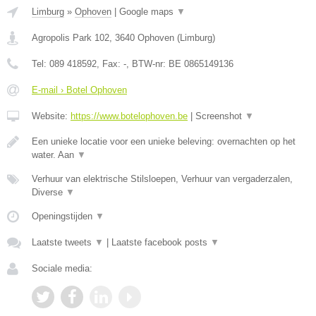
Limburg
»
Ophoven
|
Google maps
▼
Agropolis Park 102
,
3640
Ophoven
(
Limburg
)
Tel:
089 418592
, Fax:
-
, BTW-nr:
BE 0865149136
E-mail › Botel Ophoven
Website:
https://www.botelophoven.be
|
Screenshot
▼
Een unieke locatie voor een unieke beleving: overnachten op het
water. Aan
▼
Verhuur van elektrische Stilsloepen, Verhuur van vergaderzalen,
Diverse
▼
Openingstijden
▼
Laatste tweets
▼
|
Laatste facebook posts
▼
Sociale media: