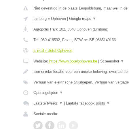
Niet gevestigd in de plaats Leopoldsburg, maar wel in de 
Limburg
»
Ophoven
|
Google maps
▼
Agropolis Park 102
,
3640
Ophoven
(
Limburg
)
Tel:
089 418592
, Fax:
-
, BTW-nr:
BE 0865149136
E-mail › Botel Ophoven
Website:
https://www.botelophoven.be
|
Screenshot
▼
Een unieke locatie voor een unieke beleving: overnachte
Verhuur van elektrische Stilsloepen, Verhuur van vergad
Openingstijden
▼
Laatste tweets
▼
|
Laatste facebook posts
▼
Sociale media: