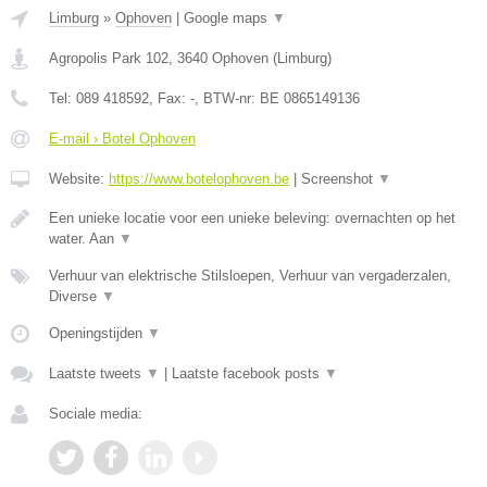
Limburg
»
Ophoven
|
Google maps
▼
Agropolis Park 102
,
3640
Ophoven
(
Limburg
)
Tel:
089 418592
, Fax:
-
, BTW-nr:
BE 0865149136
E-mail › Botel Ophoven
Website:
https://www.botelophoven.be
|
Screenshot
▼
Een unieke locatie voor een unieke beleving: overnachten op het
water. Aan
▼
Verhuur van elektrische Stilsloepen, Verhuur van vergaderzalen,
Diverse
▼
Openingstijden
▼
Laatste tweets
▼
|
Laatste facebook posts
▼
Sociale media: