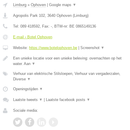
Limburg
»
Ophoven
|
Google maps
▼
Agropolis Park 102
,
3640
Ophoven
(
Limburg
)
Tel:
089 418592
, Fax:
-
, BTW-nr:
BE 0865149136
E-mail › Botel Ophoven
Website:
https://www.botelophoven.be
|
Screenshot
▼
Een unieke locatie voor een unieke beleving: overnachten op het
water. Aan
▼
Verhuur van elektrische Stilsloepen, Verhuur van vergaderzalen,
Diverse
▼
Openingstijden
▼
Laatste tweets
▼
|
Laatste facebook posts
▼
Sociale media: