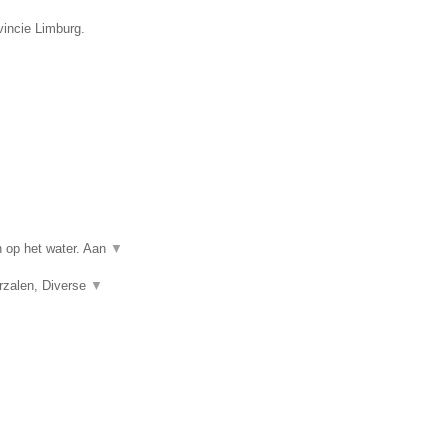
vincie Limburg.
n op het water. Aan
▼
erzalen, Diverse
▼