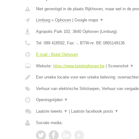
Niet gevestigd in de plaats Rijkhoven, maar wel in de pro
Limburg
»
Ophoven
|
Google maps
▼
Agropolis Park 102
,
3640
Ophoven
(
Limburg
)
Tel:
089 418592
, Fax:
-
, BTW-nr:
BE 0865149136
E-mail › Botel Ophoven
Website:
https://www.botelophoven.be
|
Screenshot
▼
Een unieke locatie voor een unieke beleving: overnachte
Verhuur van elektrische Stilsloepen, Verhuur van vergad
Openingstijden
▼
Laatste tweets
▼
|
Laatste facebook posts
▼
Sociale media: