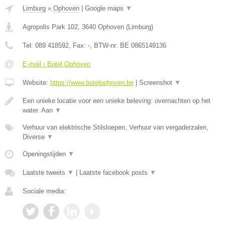
Limburg
»
Ophoven
|
Google maps
▼
Agropolis Park 102
,
3640
Ophoven
(
Limburg
)
Tel:
089 418592
, Fax:
-
, BTW-nr:
BE 0865149136
E-mail › Botel Ophoven
Website:
https://www.botelophoven.be
|
Screenshot
▼
Een unieke locatie voor een unieke beleving: overnachten op het
water. Aan
▼
Verhuur van elektrische Stilsloepen, Verhuur van vergaderzalen,
Diverse
▼
Openingstijden
▼
Laatste tweets
▼
|
Laatste facebook posts
▼
Sociale media: