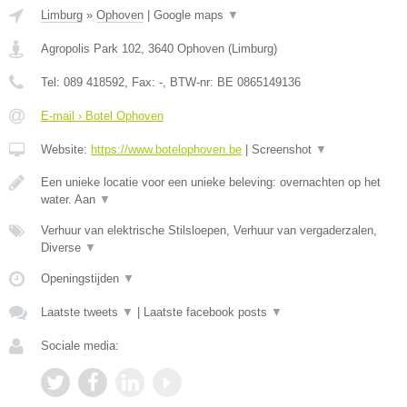
Limburg
»
Ophoven
|
Google maps
▼
Agropolis Park 102
,
3640
Ophoven
(
Limburg
)
Tel:
089 418592
, Fax:
-
, BTW-nr:
BE 0865149136
E-mail › Botel Ophoven
Website:
https://www.botelophoven.be
|
Screenshot
▼
Een unieke locatie voor een unieke beleving: overnachten op het
water. Aan
▼
Verhuur van elektrische Stilsloepen, Verhuur van vergaderzalen,
Diverse
▼
Openingstijden
▼
Laatste tweets
▼
|
Laatste facebook posts
▼
Sociale media: