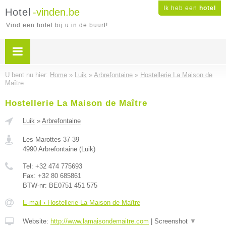
Ik heb een
hotel
Hotel
-vinden.be
Vind een hotel bij u in de buurt!
U bent nu hier:
Home
»
Luik
»
Arbrefontaine
»
Hostellerie La Maison de
Maître
Hostellerie La Maison de Maître
Luik
»
Arbrefontaine
Les Marottes 37-39
4990
Arbrefontaine
(
Luik
)
Tel:
+32 474 775693
Fax:
+32 80 685861
BTW-nr:
BE0751 451 575
E-mail › Hostellerie La Maison de Maître
Website:
http://www.lamaisondemaitre.com
|
Screenshot
▼