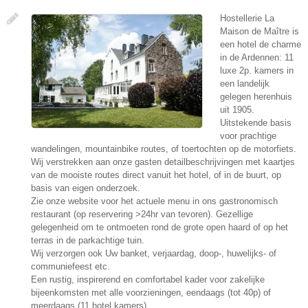
Hostellerie La
Maison de Maître is
een hotel de charme
in de Ardennen: 11
luxe 2p. kamers in
een landelijk
gelegen herenhuis
uit 1905.
Uitstekende basis
voor prachtige
wandelingen, mountainbike routes, of toertochten op de motorfiets.
Wij verstrekken aan onze gasten detailbeschrijvingen met kaartjes
van de mooiste routes direct vanuit het hotel, of in de buurt, op
basis van eigen onderzoek.
Zie onze website voor het actuele menu in ons gastronomisch
restaurant (op reservering >24hr van tevoren). Gezellige
gelegenheid om te ontmoeten rond de grote open haard of op het
terras in de parkachtige tuin.
Wij verzorgen ook Uw banket, verjaardag, doop-, huwelijks- of
communiefeest etc.
Een rustig, inspirerend en comfortabel kader voor zakelijke
bijeenkomsten met alle voorzieningen, eendaags (tot 40p) of
meerdaags (11 hotel kamers).