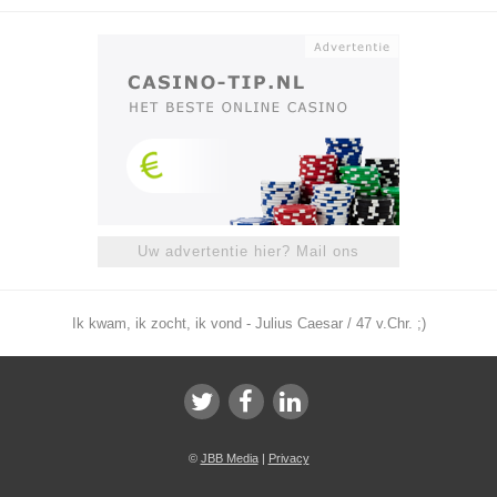
Uw advertentie hier? Mail ons
Ik kwam, ik zocht, ik vond - Julius Caesar / 47 v.Chr. ;)
©
JBB Media
|
Privacy