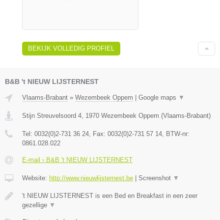
BEKIJK VOLLEDIG PROFIEL
B&B 't NIEUW LIJSTERNEST
Vlaams-Brabant
»
Wezembeek Oppem
|
Google maps
▼
Stijn Streuvelsoord 4
,
1970
Wezembeek Oppem
(
Vlaams-Brabant
)
Tel:
0032(0)2-731 36 24
, Fax:
0032(0)2-731 57 14
, BTW-nr:
0861.028.022
E-mail › B&B 't NIEUW LIJSTERNEST
Website:
http://www.nieuwlijsternest.be
|
Screenshot
▼
't NIEUW LIJSTERNEST is een Bed en Breakfast in een zeer
gezellige
▼