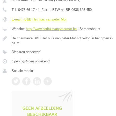
Mottestraat 88
,
3202
Rillaar
(
Vlaams-Brabant
)
Tel:
0475 66 17 44
, Fax:
-
, BTW-nr:
BE 0636 625 450
E-mail › B&B Het huis van peter Mot
Website:
http://www.hethuisvanpetermot.be
|
Screenshot
▼
De charmante B&B Het huis van peter Mot ligt volop in het groen in
de
▼
Diensten onbekend
Openingstijden onbekend
Sociale media: