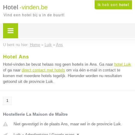
Ik heb een
hotel
Hotel
-vinden.be
Vind een hotel bij u in de buurt!
U bent nu hier:
Home
»
Luik
»
Ans
Hotel Ans
Hotel-vinden.be bevat helaas nog geen
hotels in Ans
. Ga naar
hotel Luik
of ga naar
direct contact met hotels
om via één e-mail in contact te
komen met meerdere hotels tegelijk. Hieronder worden nu resultaten
getoond uit de provincie Luik.
1
Hostellerie La Maison de Maître
Niet gevestigd in de plaats Ans, maar wel in de provincie Luik.
Luik
»
Arbrefontaine
|
Google maps
▼