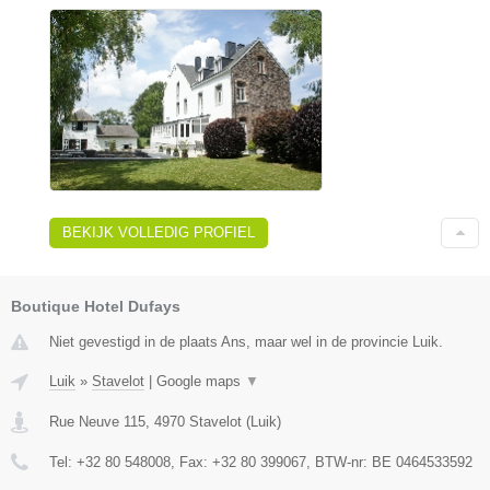
BEKIJK VOLLEDIG PROFIEL
Boutique Hotel Dufays
Niet gevestigd in de plaats Ans, maar wel in de provincie Luik.
Luik
»
Stavelot
|
Google maps
▼
Rue Neuve 115
,
4970
Stavelot
(
Luik
)
Tel:
+32 80 548008
, Fax:
+32 80 399067
, BTW-nr:
BE 0464533592