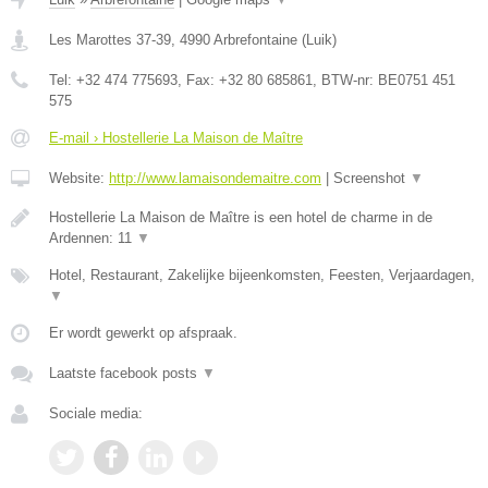
Les Marottes 37-39
,
4990
Arbrefontaine
(
Luik
)
Tel:
+32 474 775693
, Fax:
+32 80 685861
, BTW-nr:
BE0751 451
575
E-mail › Hostellerie La Maison de Maître
Website:
http://www.lamaisondemaitre.com
|
Screenshot
▼
Hostellerie La Maison de Maître is een hotel de charme in de
Ardennen: 11
▼
Hotel, Restaurant, Zakelijke bijeenkomsten, Feesten, Verjaardagen,
▼
Er wordt gewerkt op afspraak.
Laatste facebook posts
▼
Sociale media: