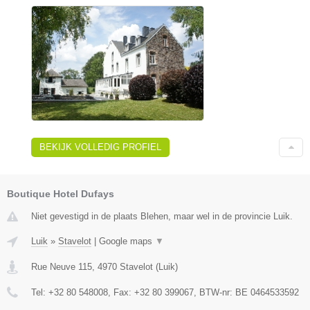
BEKIJK VOLLEDIG PROFIEL
Boutique Hotel Dufays
Niet gevestigd in de plaats Blehen, maar wel in de provincie Luik.
Luik
»
Stavelot
|
Google maps
▼
Rue Neuve 115
,
4970
Stavelot
(
Luik
)
Tel:
+32 80 548008
, Fax:
+32 80 399067
, BTW-nr:
BE 0464533592