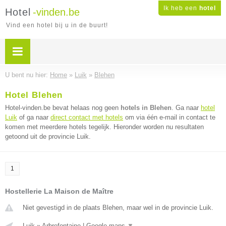
Ik heb een
hotel
Hotel
-vinden.be
Vind een hotel bij u in de buurt!
U bent nu hier:
Home
»
Luik
»
Blehen
Hotel Blehen
Hotel-vinden.be bevat helaas nog geen
hotels in Blehen
. Ga naar
hotel
Luik
of ga naar
direct contact met hotels
om via één e-mail in contact te
komen met meerdere hotels tegelijk. Hieronder worden nu resultaten
getoond uit de provincie Luik.
1
Hostellerie La Maison de Maître
Niet gevestigd in de plaats Blehen, maar wel in de provincie Luik.
Luik
»
Arbrefontaine
|
Google maps
▼