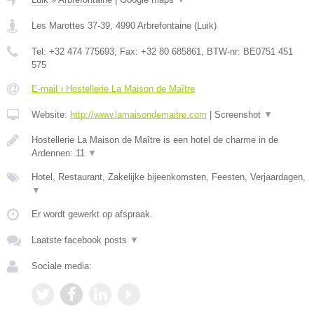
Les Marottes 37-39
,
4990
Arbrefontaine
(
Luik
)
Tel:
+32 474 775693
, Fax:
+32 80 685861
, BTW-nr:
BE0751 451
575
E-mail › Hostellerie La Maison de Maître
Website:
http://www.lamaisondemaitre.com
|
Screenshot
▼
Hostellerie La Maison de Maître is een hotel de charme in de
Ardennen: 11
▼
Hotel, Restaurant, Zakelijke bijeenkomsten, Feesten, Verjaardagen,
▼
Er wordt gewerkt op afspraak.
Laatste facebook posts
▼
Sociale media: