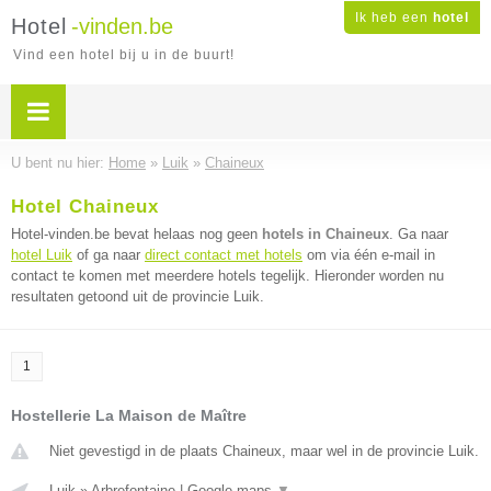
Ik heb een
hotel
Hotel
-vinden.be
Vind een hotel bij u in de buurt!
U bent nu hier:
Home
»
Luik
»
Chaineux
Hotel Chaineux
Hotel-vinden.be bevat helaas nog geen
hotels in Chaineux
. Ga naar
hotel Luik
of ga naar
direct contact met hotels
om via één e-mail in
contact te komen met meerdere hotels tegelijk. Hieronder worden nu
resultaten getoond uit de provincie Luik.
1
Hostellerie La Maison de Maître
Niet gevestigd in de plaats Chaineux, maar wel in de provincie Luik.
Luik
»
Arbrefontaine
|
Google maps
▼