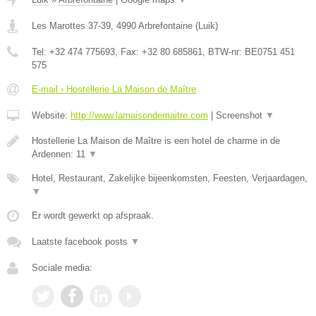
Les Marottes 37-39
,
4990
Arbrefontaine
(
Luik
)
Tel:
+32 474 775693
, Fax:
+32 80 685861
, BTW-nr:
BE0751 451
575
E-mail › Hostellerie La Maison de Maître
Website:
http://www.lamaisondemaitre.com
|
Screenshot
▼
Hostellerie La Maison de Maître is een hotel de charme in de
Ardennen: 11
▼
Hotel, Restaurant, Zakelijke bijeenkomsten, Feesten, Verjaardagen,
▼
Er wordt gewerkt op afspraak.
Laatste facebook posts
▼
Sociale media: