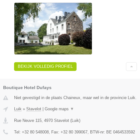
BEKIJK VOLLEDIG PROFIEL
Boutique Hotel Dufays
Niet gevestigd in de plaats Chaineux, maar wel in de provincie Luik.
Luik
»
Stavelot
|
Google maps
▼
Rue Neuve 115
,
4970
Stavelot
(
Luik
)
Tel:
+32 80 548008
, Fax:
+32 80 399067
, BTW-nr:
BE 0464533592