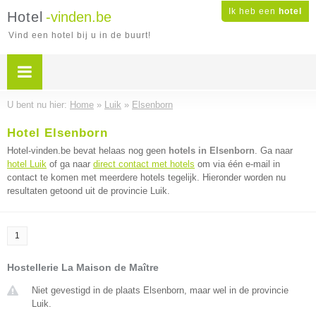
Ik heb een
hotel
Hotel
-vinden.be
Vind een hotel bij u in de buurt!
U bent nu hier:
Home
»
Luik
»
Elsenborn
Hotel Elsenborn
Hotel-vinden.be bevat helaas nog geen
hotels in Elsenborn
. Ga naar
hotel Luik
of ga naar
direct contact met hotels
om via één e-mail in
contact te komen met meerdere hotels tegelijk. Hieronder worden nu
resultaten getoond uit de provincie Luik.
1
Hostellerie La Maison de Maître
Niet gevestigd in de plaats Elsenborn, maar wel in de provincie
Luik.