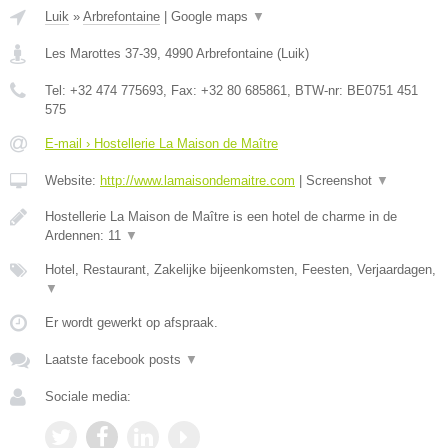
Luik
»
Arbrefontaine
|
Google maps
▼
Les Marottes 37-39
,
4990
Arbrefontaine
(
Luik
)
Tel:
+32 474 775693
, Fax:
+32 80 685861
, BTW-nr:
BE0751 451
575
E-mail › Hostellerie La Maison de Maître
Website:
http://www.lamaisondemaitre.com
|
Screenshot
▼
Hostellerie La Maison de Maître is een hotel de charme in de
Ardennen: 11
▼
Hotel, Restaurant, Zakelijke bijeenkomsten, Feesten, Verjaardagen,
▼
Er wordt gewerkt op afspraak.
Laatste facebook posts
▼
Sociale media: