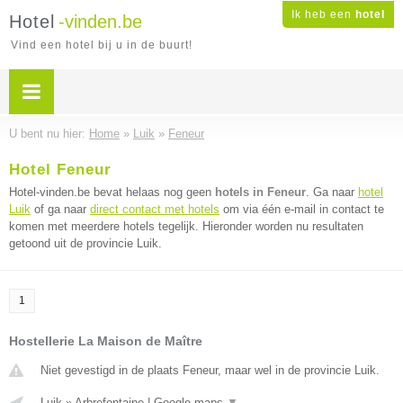
Ik heb een
hotel
Hotel
-vinden.be
Vind een hotel bij u in de buurt!
U bent nu hier:
Home
»
Luik
»
Feneur
Hotel Feneur
Hotel-vinden.be bevat helaas nog geen
hotels in Feneur
. Ga naar
hotel
Luik
of ga naar
direct contact met hotels
om via één e-mail in contact te
komen met meerdere hotels tegelijk. Hieronder worden nu resultaten
getoond uit de provincie Luik.
1
Hostellerie La Maison de Maître
Niet gevestigd in de plaats Feneur, maar wel in de provincie Luik.
Luik
»
Arbrefontaine
|
Google maps
▼