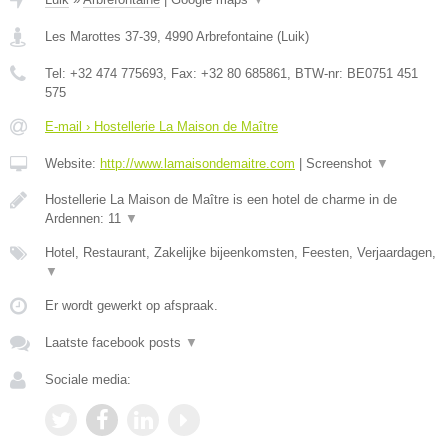
Les Marottes 37-39
,
4990
Arbrefontaine
(
Luik
)
Tel:
+32 474 775693
, Fax:
+32 80 685861
, BTW-nr:
BE0751 451
575
E-mail › Hostellerie La Maison de Maître
Website:
http://www.lamaisondemaitre.com
|
Screenshot
▼
Hostellerie La Maison de Maître is een hotel de charme in de
Ardennen: 11
▼
Hotel, Restaurant, Zakelijke bijeenkomsten, Feesten, Verjaardagen,
▼
Er wordt gewerkt op afspraak.
Laatste facebook posts
▼
Sociale media: