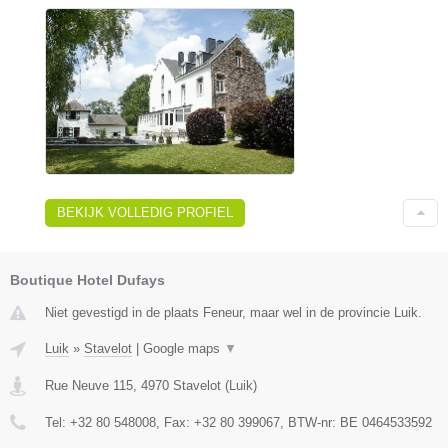
BEKIJK VOLLEDIG PROFIEL
Boutique Hotel Dufays
Niet gevestigd in de plaats Feneur, maar wel in de provincie Luik.
Luik
»
Stavelot
|
Google maps
▼
Rue Neuve 115
,
4970
Stavelot
(
Luik
)
Tel:
+32 80 548008
, Fax:
+32 80 399067
, BTW-nr:
BE 0464533592