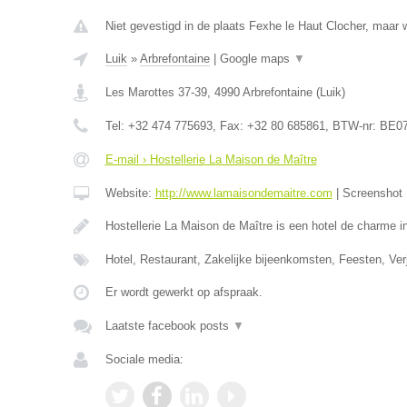
Niet gevestigd in de plaats Fexhe le Haut Clocher, maar w
Luik
»
Arbrefontaine
|
Google maps
▼
Les Marottes 37-39
,
4990
Arbrefontaine
(
Luik
)
Tel:
+32 474 775693
, Fax:
+32 80 685861
, BTW-nr:
BE07
E-mail › Hostellerie La Maison de Maître
Website:
http://www.lamaisondemaitre.com
|
Screenshot
Hostellerie La Maison de Maître is een hotel de charme 
Hotel, Restaurant, Zakelijke bijeenkomsten, Feesten, Ve
Er wordt gewerkt op afspraak.
Laatste facebook posts
▼
Sociale media: