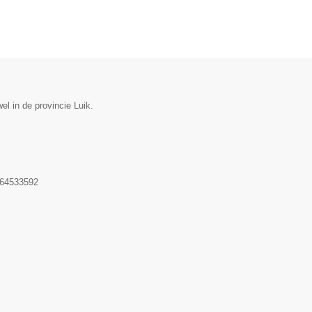
el in de provincie Luik.
64533592