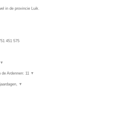
el in de provincie Luik.
51 451 575
▼
in de Ardennen: 11
▼
rjaardagen,
▼