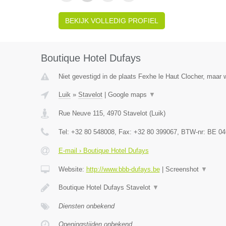
BEKIJK VOLLEDIG PROFIEL
Boutique Hotel Dufays
Niet gevestigd in de plaats Fexhe le Haut Clocher, maar w
Luik
»
Stavelot
|
Google maps
▼
Rue Neuve 115
,
4970
Stavelot
(
Luik
)
Tel:
+32 80 548008
, Fax:
+32 80 399067
, BTW-nr:
BE 04
E-mail › Boutique Hotel Dufays
Website:
http://www.bbb-dufays.be
|
Screenshot
▼
Boutique Hotel Dufays Stavelot
▼
Diensten onbekend
Openingstijden onbekend