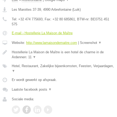
Les Marottes 37-39
,
4990
Arbrefontaine
(
Luik
)
Tel:
+32 474 775693
, Fax:
+32 80 685861
, BTW-nr:
BE0751 451
575
E-mail › Hostellerie La Maison de Maître
Website:
http://www.lamaisondemaitre.com
|
Screenshot
▼
Hostellerie La Maison de Maître is een hotel de charme in de
Ardennen: 11
▼
Hotel, Restaurant, Zakelijke bijeenkomsten, Feesten, Verjaardagen,
▼
Er wordt gewerkt op afspraak.
Laatste facebook posts
▼
Sociale media: