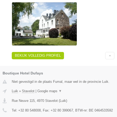
BEKIJK VOLLEDIG PROFIEL
Boutique Hotel Dufays
Niet gevestigd in de plaats Fumal, maar wel in de provincie Luik.
Luik
»
Stavelot
|
Google maps
▼
Rue Neuve 115
,
4970
Stavelot
(
Luik
)
Tel:
+32 80 548008
, Fax:
+32 80 399067
, BTW-nr:
BE 0464533592