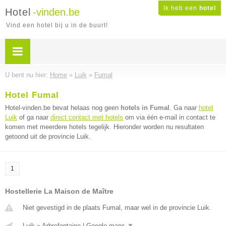
Ik heb een
hotel
Hotel
-vinden.be
Vind een hotel bij u in de buurt!
U bent nu hier:
Home
»
Luik
»
Fumal
Hotel Fumal
Hotel-vinden.be bevat helaas nog geen
hotels in Fumal
. Ga naar
hotel
Luik
of ga naar
direct contact met hotels
om via één e-mail in contact te
komen met meerdere hotels tegelijk. Hieronder worden nu resultaten
getoond uit de provincie Luik.
1
Hostellerie La Maison de Maître
Niet gevestigd in de plaats Fumal, maar wel in de provincie Luik.
Luik
»
Arbrefontaine
|
Google maps
▼