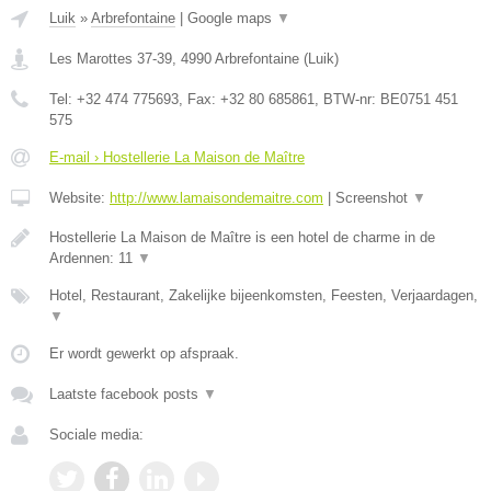
Luik
»
Arbrefontaine
|
Google maps
▼
Les Marottes 37-39
,
4990
Arbrefontaine
(
Luik
)
Tel:
+32 474 775693
, Fax:
+32 80 685861
, BTW-nr:
BE0751 451
575
E-mail › Hostellerie La Maison de Maître
Website:
http://www.lamaisondemaitre.com
|
Screenshot
▼
Hostellerie La Maison de Maître is een hotel de charme in de
Ardennen: 11
▼
Hotel, Restaurant, Zakelijke bijeenkomsten, Feesten, Verjaardagen,
▼
Er wordt gewerkt op afspraak.
Laatste facebook posts
▼
Sociale media: